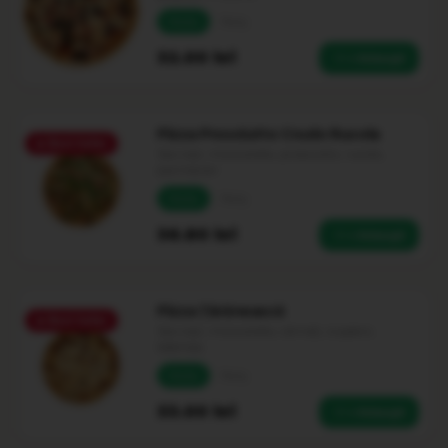
Medie
Party
32.00
lei
+ Adaugă
Pizza Prosciutto Crudo Rucola
🔥
Best Seller
Sos roșii, mozzarella, prosciutto, rucola,
parmezan
Medie
Party
36.80
lei
+ Adaugă
Pizza Țărănească
🔥
Best Seller
Sos roșii, mozzarella, cârnați, ciuperci,
telemea
Medie
Party
33.00
lei
+ Adaugă