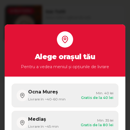
🔥
Best Seller
Sos Tutti
Sosul nostru special de casă
2.90
lei
+ Adaugă
80 ml
Alege orașul tău
Vezi tot meniul
Pentru a vedea meniul și opțiunile de livrare
Ocna Mureș
Min.
40
lei
Gratis de la
40
lei
Livrare în ~
40-60
min
Recenzii Google
4.8
Mediaș
Min.
35
lei
Gratis de la
80
lei
Livrare în ~
45
min
Bazat pe
127
recenzii