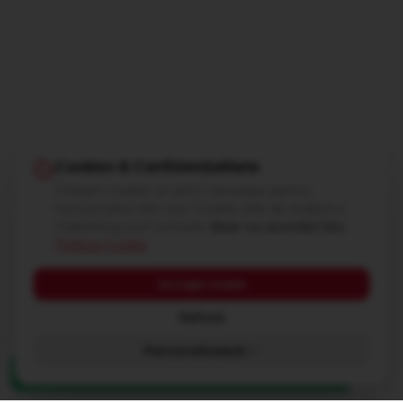
Cookies & Confidențialitate
Folosim cookie-uri strict necesare pentru
funcționarea site-ului. Cookie-urile de analiză și
marketing sunt activate
doar cu acordul tău
.
Politica Cookie
Accept toate
Refuză
Personalizează
Coș