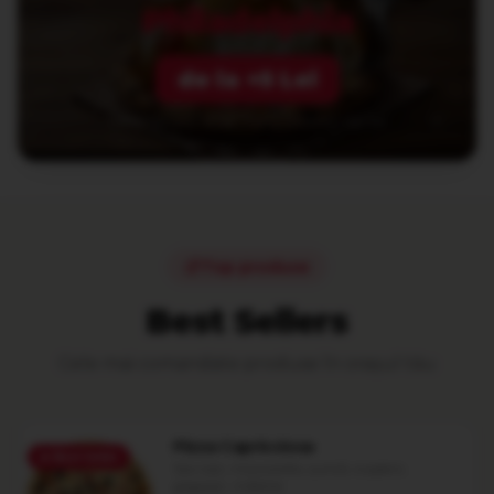
Philadelphia
de la +5 Lei
Medie (32 cm) +5 Lei · Party (60x40) +20 Lei
Top produse
Best Sellers
Cele mai comandate produse în
orașul tău
Pizza Capricciosa
🔥
Best Seller
Sos roșii, mozzarella, șuncă, ciuperci,
gogoșar, măsline