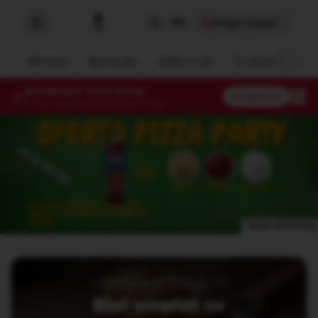
Alege orașul
EN
›
🍕
PIZZA
🥫
SOSURI
🥤
BĂUTURI
🏷️
OFERTE
Instalează Tutti Pizza
Instalează
Acces rapid de pe ecranul principal
Tutti Pizza – pizza, burgeri și shaorma cu livrare rapid
UPGRADE LA PIZZA TA
Blat umplut cu