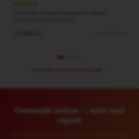
"
Comandăm în fiecare săptămână. Calitate
constantă și prețuri corecte.
"
Elena M.
E
acum 3 săptămâni
Vezi toate recenziile pe Google →
Comandă online — este mai
rapid!
Comenzile online sunt procesate prioritar