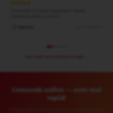
"
Comandăm în fiecare săptămână. Calitate
constantă și prețuri corecte.
"
Elena M.
E
acum 3 săptămâni
Vezi toate recenziile pe Google →
Comandă online — este mai
rapid!
Comenzile online sunt procesate prioritar