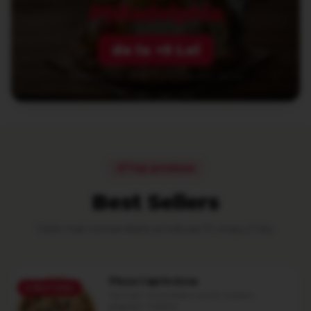
Philadelphia
de la +5 Lei
Medie (32 cm) +5 Lei · Party (60x40) +20 Lei
Top produse
Best Sellers
Cele mai comandate produse în
orașul tău
Pizza Capricciosa
🔥
Best Seller
Sos roșii, mozzarella, șuncă, ciuperci,
gogoșar, măsline