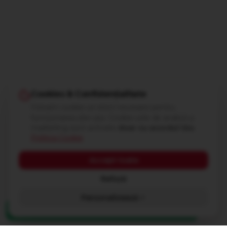
Cookies & Confidențialitate
Folosim cookie-uri strict necesare pentru
funcționarea site-ului. Cookie-urile de analiză și
marketing sunt activate
doar cu acordul tău
.
Politica Cookie
Accept toate
Refuză
Personalizează
Coș