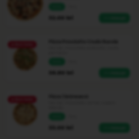
Medie
Party
32.00
lei
+ Adaugă
Pizza Prosciutto Crudo Rucola
🔥
Best Seller
Sos roșii, mozzarella, prosciutto, rucola,
parmezan
Medie
Party
36.80
lei
+ Adaugă
Pizza Țărănească
🔥
Best Seller
Sos roșii, mozzarella, cârnați, ciuperci,
telemea
Medie
Party
33.00
lei
+ Adaugă