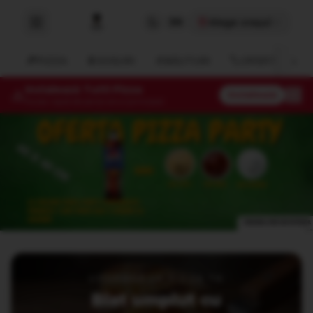
Alege orașul
EN
›
🍕
PIZZA
🥫
SOSURI
🥤
BĂUTURI
🏷️
OFERTE
Instalează Tutti Pizza
Instalează
Acces rapid de pe ecranul principal
Tutti Pizza – pizza, burgeri și shaorma cu livrare rapid
UPGRADE LA PIZZA TA
Blat umplut cu