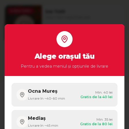
🔥
Best Seller
Sos Tutti
Sosul nostru special de casă
2.90
lei
+ Adaugă
80 ml
Alege orașul tău
Vezi tot meniul
Pentru a vedea meniul și opțiunile de livrare
Ocna Mureș
Min.
40
lei
Gratis de la
40
lei
Livrare în ~
40-60
min
Recenzii Google
4.8
Mediaș
Min.
35
lei
Gratis de la
80
lei
Livrare în ~
45
min
Bazat pe
127
recenzii