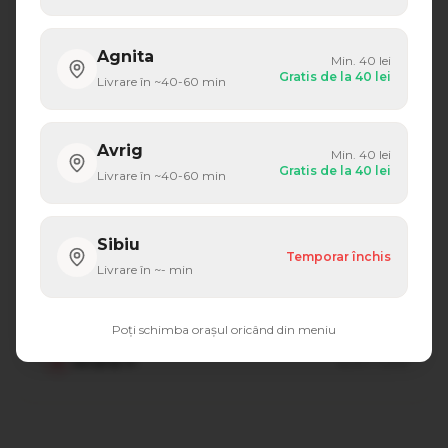
Agnita
Min.
40
lei
Gratis de la
40
lei
Livrare în ~
40-60
min
"
Cea mai bună pizza din zona noastră! Livrare rapidă
și pizza mereu caldă.
"
Avrig
Min.
40
lei
Maria D.
M
acum 2 săptămâni
Gratis de la
40
lei
Livrare în ~
40-60
min
Sibiu
Temporar închis
Livrare în ~
-
min
"
Burgerii sunt incredibili, iar șaorma e perfectă.
Recomand cu încredere!
"
Poți schimba orașul oricând din meniu
Andrei P.
A
acum 1 lună